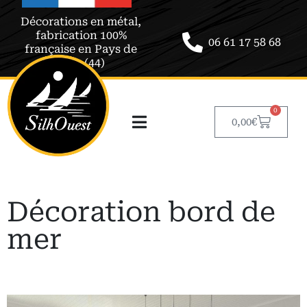
Décorations en métal,
fabrication 100%
06 61 17 58 68
française en Pays de
Retz (44)
0
0,00
€
Décoration bord de
mer