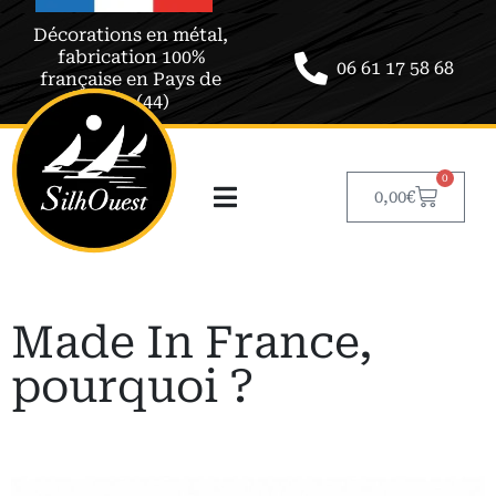
Décorations en métal,
fabrication 100%
06 61 17 58 68
française en Pays de
Retz (44)
0
0,00
€
Made In France,
pourquoi ?