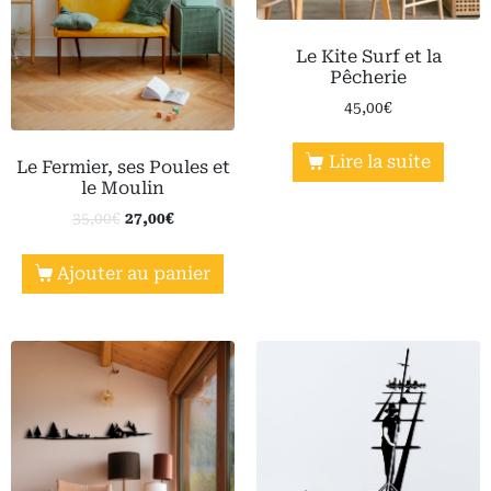
Le Kite Surf et la
Pêcherie
45,00
€
Lire la suite
Le Fermier, ses Poules et
le Moulin
35,00
€
27,00
€
Ajouter au panier