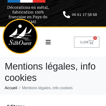
Décorations en métal,
fabrication 100%
06 61 17 58 68
française en Pays de
Retz (44)
0
0,00
€
Mentions légales, info
cookies
Accueil
Mentions légales, info cookies