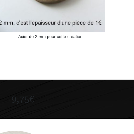
Acier de 2 mm pour cette création
Kit de fixati
9,75€